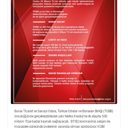
Bursa Ticaret ve Sanayi Odası, Türkiye Odalar ve Borsalar Birliği (TOBB)
öncülüğünde gerçekleştirilecek yeni Nefes Kredisi’ne ilk etapta 500
milyon TL’ye kadar kaynak sağlayacak. BTSO, koronavirüs salgını ile
mücadele sürecinde üyelerinin yanında olmayı sürdürüyor. KOBİ