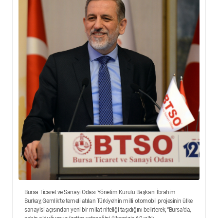
Bursa Ticaret ve Sanayi Odası Yönetim Kurulu Başkanı İbrahim
Burkay, Gemlik’te temeli atılan Türkiye’nin milli otomobil projesinin ülke
sanayisi açısından yeni bir milat niteliği taşıdığını belirterek, “Bursa’da,