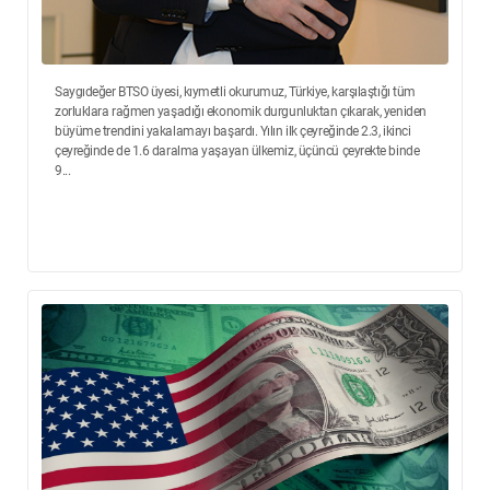
Saygıdeğer BTSO üyesi, kıymetli okurumuz, Türkiye, karşılaştığı tüm
zorluklara rağmen yaşadığı ekonomik durgunluktan çıkarak, yeniden
büyüme trendini yakalamayı başardı. Yılın ilk çeyreğinde 2.3, ikinci
çeyreğinde de 1.6 daralma yaşayan ülkemiz, üçüncü çeyrekte binde
9...