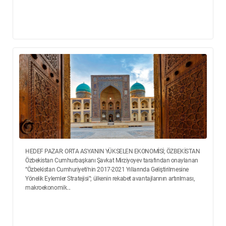
HEDEF PAZAR: ORTA ASYA'NIN YÜKSELEN EKONOMİSİ; ÖZBEKİSTAN
Özbekistan Cumhurbaşkanı Şavkat Mirziyoyev tarafından onaylanan
“Özbekistan Cumhuriyeti’nin 2017-2021 Yıllarında Geliştirilmesine
Yönelik Eylemler Stratejisi”; ülkenin rekabet avantajlarının artırılması,
makroekonomik...