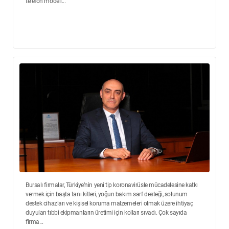
telefon modeli...
Bursalı firmalar, Türkiye’nin yeni tip koronavirüsle mücadelesine katkı
vermek için başta tanı kitleri, yoğun bakım sarf desteği, solunum
destek cihazları ve kişisel koruma malzemeleri olmak üzere ihtiyaç
duyulan tıbbi ekipmanların üretimi için kolları sıvadı. Çok sayıda
firma...